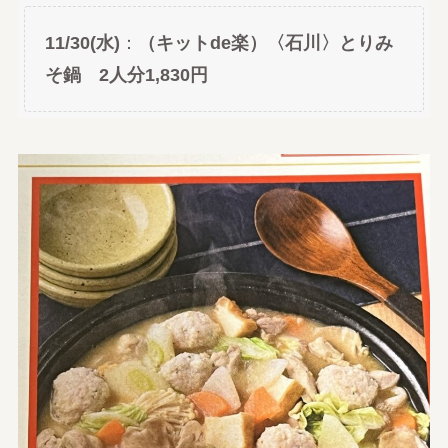
11/30(水)
：
（キットde楽）〈石川〉とりみ
そ鍋 2人分1,830円