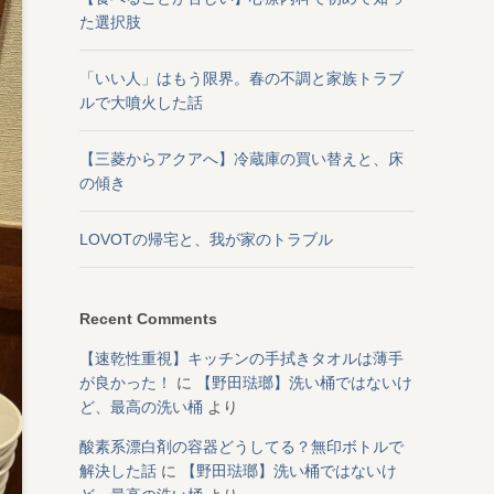
た選択肢
「いい人」はもう限界。春の不調と家族トラブ
ルで大噴火した話
【三菱からアクアへ】冷蔵庫の買い替えと、床
の傾き
LOVOTの帰宅と、我が家のトラブル
Recent Comments
【速乾性重視】キッチンの手拭きタオルは薄手
が良かった！
に
【野田琺瑯】洗い桶ではないけ
ど、最高の洗い桶
より
酸素系漂白剤の容器どうしてる？無印ボトルで
解決した話
に
【野田琺瑯】洗い桶ではないけ